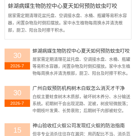
蚌湖病媒生物防控中心夏天如何预防蚊虫叮咬
居家需定期清理花盆托盘、空调接水盘、水桶、瓶罐等易积水容
器，闲置杂物及时倒扣摆放。家中水生植物每周换水并清洗根
部，厨卫、阳台及时擦干积水。
蚌湖病媒生物防控中心夏天如何预防蚊虫叮咬
30
居家需定期清理花盆托盘、空调接水盘、水桶、瓶罐
2026-7
等易积水容器，闲置杂物及时倒扣摆放。家中水生植
物每周换水并清洗根部，厨卫、阳台及时擦干积水。
广州白蚁预防机构树木白蚁怎么消灭才干净
30
白蚁主要蛀食树木木质部，破坏树木养分、水分输送
2026-7
系统。初期树干会出现泥路、泥被，树皮轻微脱落；
中期枝叶发黄、长势衰败；后期树干内部被蛀空。
神山验收红火蚁公司发现红火蚁的防治指南
15
但非专业消杀往往存在漏洞：用药配比不当、消杀范