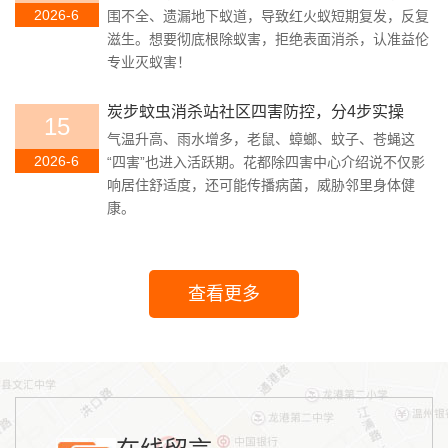
2026-6
围不全、遗漏地下蚁道，导致红火蚁短期复发，反复
滋生。想要彻底根除蚁害，拒绝表面消杀，认准益伦
专业灭蚁害！
炭步蚊虫消杀站社区四害防控，分4步实操
15
气温升高、雨水增多，老鼠、蟑螂、蚊子、苍蝇这
2026-6
“四害”也进入活跃期。花都除四害中心介绍说不仅影
响居住舒适度，还可能传播病菌，威胁邻里身体健
康。
查看更多